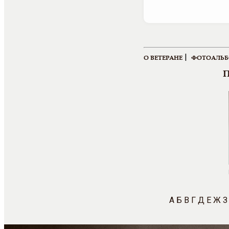
|
О ВЕТЕРАНЕ
ФОТОАЛЬ
П
А
Б
В
Г
Д
Е
Ж
З