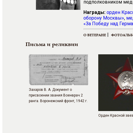
подполковником мед
Награды:
орден Крас
оборону Москвы»
,
ме
«За Победу над Герма
|
О ВЕТЕРАНЕ
ФОТОАЛЬ
Письма и реликвии
Захаров В. А. Документ о
присвоении звания Военврач 2
ранга. Воронежский фронт, 1942 г.
Орден Красной зве