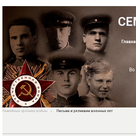
СЕ
Главна
Во
Семейные хроники войны
Письма и реликвии военных лет