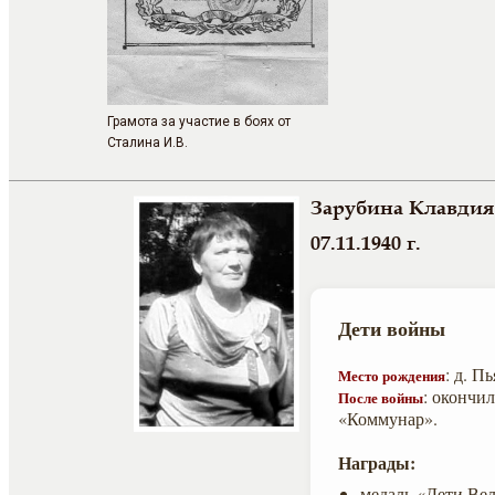
Грамота за участие в боях от
Сталина И.В.
Зарубина Клавдия
07.11.1940 г.
Дети войны
: д. П
Место рождения
: окончил
После войны
«Коммунар».
Награды:
медаль «Дети Ве