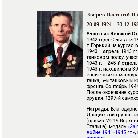
Зверев Василий В
20.09.1924 - 30.12.19
Участник Великой О
1942 года. С августа 
г. Горький на курсах
1943 – апрель 1943 г
танковом полку, учас
1943 г. - 245-й отдел
1943 г. находился в 
в качестве командира 
танка, 5-й танковый к
фронта. Сентябрь 1944
После окончания курс
орудия, 1297-й самох
Награды:
Благодарнос
Данцигской группы н
(приказ №319 Верхов
Сталина); медаль
«За 
войне 1941-1945 гг.»
,