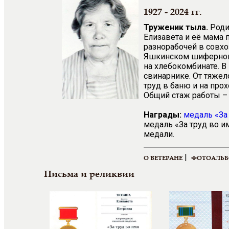
1927 - 2024 гг.
Труженик тыла.
Роди
Елизавета и её мама 
разнорабочей в совхо
Яшкинском шиферном 
на хлебокомбинате. В 
свинарнике. От тяжел
труд в баню и на про
Общий стаж работы – 
Награды:
медаль «За
медаль «За труд во и
медали.
|
О ВЕТЕРАНЕ
ФОТОАЛЬ
Письма и реликвии