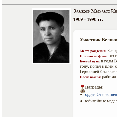
Зайцев Михаил И
1909 - 1990 гг.
Участник Велико
Белор
Место рождения:
из г
Призван на фронт:
в годы В
Боевой путь:
году, попал в плен 
Германией был осво
работал 
После войны:
Награды:
орден Отечествен
юбилейные медал