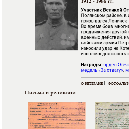
1912 - 1986 гг.
Участник Великой О
Полянском районе, в 
призывался Ленинск-
Во время боев многие
продвижения другой т
военных действий, им
войсками армии Петр 
наносили удар на Кот
исполнял должность к
Награды:
орден Отеч
медаль «За отвагу»
,
м
|
О ВЕТЕРАНЕ
ФОТОАЛЬ
Письма и реликвии