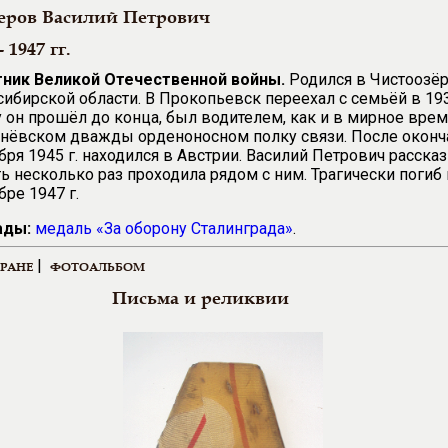
еров Василий Петрович
- 1947 гг.
тник Великой Отечественной войны.
Родился в Чистоозё
ибирской области. В Прокопьевск переехал с семьёй в 193
 он прошёл до конца, был водителем, как и в мирное врем
ёвском дважды орденоносном полку связи. После оконча
бря 1945 г. находился в Австрии. Василий Петрович расска
ь несколько раз проходила рядом с ним. Трагически погиб 
бре 1947 г.
ады:
медаль
«
За оборону Сталинграда
»
.
|
ЕРАНЕ
ФОТОАЛЬБОМ
Письма и реликвии