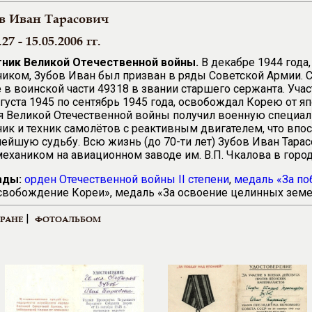
в Иван Тарасович
.27 - 15.05.2006 гг.
тник Великой Отечественной войны.
В декабре 1944 года
иком, Зубов Иван был призван в ряды Советской Армии. 
 в воинской части 49318 в звании старшего сержанта. Уча
вгуста 1945 по сентябрь 1945 года, освобождал Корею от я
 Великой Отечественной войны получил военную специал
ик и техник самолётов с реактивным двигателем, что впо
ейшую судьбу. Всю жизнь (до 70-ти лет) Зубов Иван Тара
ехаником на авиационном заводе им. В.П. Чкалова в горо
ады:
орден Отечественной войны II степени
,
медаль «За по
свобождение Кореи», медаль «За освоение целинных земел
|
ЕРАНЕ
ФОТОАЛЬБОМ