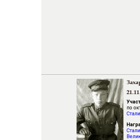
Заха
21.11
Учас
по ок
Стал
Нагр
Стали
Велик