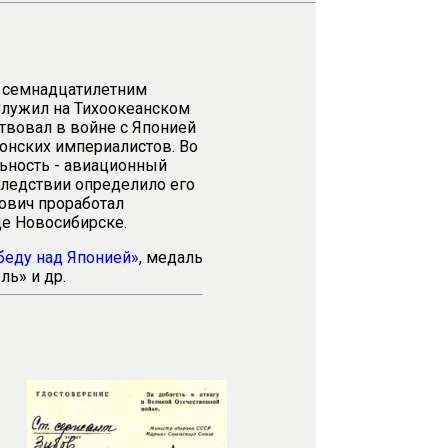
, семнадцатилетним
Служил на Тихоокеанском
ствовал в войне с Японией
понских империалистов. Во
ьность - авиационный
следствии определило его
сович проработал
де Новосибирске.
беду над Японией»
, медаль
ь» и др.