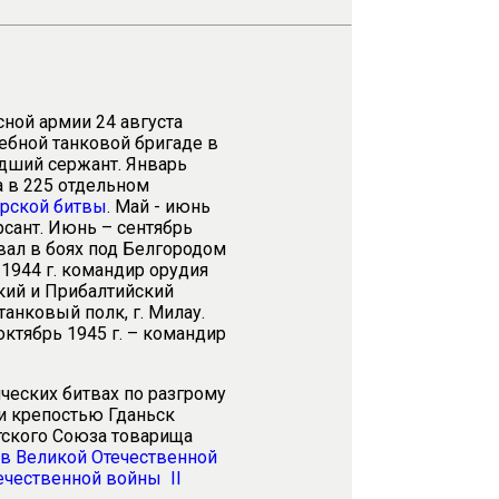
ной армии 24 августа
учебной танковой бригаде в
адший сержант. Январь
а в 225 отдельном
рской битвы
. Май - июнь
урсант. Июнь – сентябрь
овал в боях под Белгородом
 1944 г. командир орудия
ский и Прибалтийский
танковый полк, г. Милау.
ктябрь 1945 г. – командир
ческих битвах по разгрому
и крепостью Гданьск
ского Союза товарища
 в Великой Отечественной
ечественной войны II