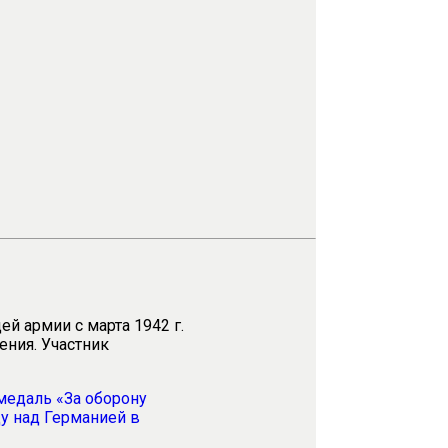
й армии с марта 1942 г.
ения. Участник
медаль «За оборону
ду над Германией
в