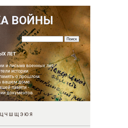
КА ВОЙНЫ
ЫХ ЛЕТ
и и письма военных лет.
ели истории.
 память о прошлом.
в вашем доме.
ашей памяти -
пии документов.
Ц
Ч
Ш
Щ
Э
Ю
Я