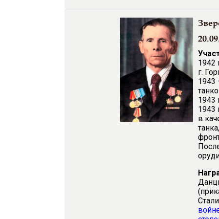
Звер
20.09
Учас
1942 
г. Го
1943 
танко
1943 
1943 
в кач
танка
фронт
После
оруди
Нагр
Данци
(при
Стали
войне