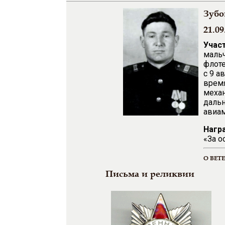
Зубо
21.09
Учас
мальч
флоте
с 9 а
время
механ
дальн
авиам
Нагр
«За о
О ВЕТ
Письма и реликвии