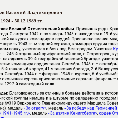
ев Василий Владимирович
.1924 - 30.12.1989 гг.
тник Великой Отечественной войны.
Призван в ряды Крас
года. С августа 1942 г. по январь 1943 г. находился в 19-й 
рький на курсах командиров орудий. Присвоено звание мл
– апрель 1943 гг. младший сержант, командир орудия танк
вом полку, участвовал в боях под Белгородом. Участник
Ку
г. - 245-й отдельный прифронтовой полк, г. Острогорск , к
г. находился в 39-й гвардейской танковой бригаде, участв
естве командира орудия танка. Сентябрь 1943 г. – сентябрь
, 5-й танковый корпус, 41-я танковая бригада, 2-й Белорус
а. Сентябрь 1944 г. – февраль 1945 г. курсант, 6-й учебный 
 окончания курсов присвоено звание сержант. Февраль – о
я, 1297-й самоходный полк.
ады:
Благодарность за отличные боевые действия в истори
гской группы немцев и в штурме по овладению городом 
каз №319 Верховного Главнокомандующего Маршала Совет
на); медаль
«За отвагу»
, медаль
«За победу над Германией
 1941-1945 гг.»
, медаль
«За взятие Кенигсберга»
,
орден От