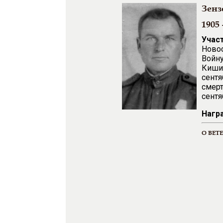
Зенз
1905 
Учас
Новос
Войну
Кишин
сентя
смерт
сентя
Нагр
О ВЕТ