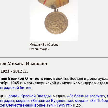
Медаль «За оборону
Сталинграда»
ров Михаил Иванович
.1921 - 2012 гг.
тник Великой Отечественной войны.
Воевал в действующе
тябрь 1945 г. в артиллерийской дивизии командиром отдел
инградской битвы
.
ады:
орден Красной Звезды,
медаль
«За боевые заслуги»
,
нграда»,
медаль «За взятие Будапешта»
,
медаль «За Побе
ой Отечественной войне 1941-1945 гг.»
и др.