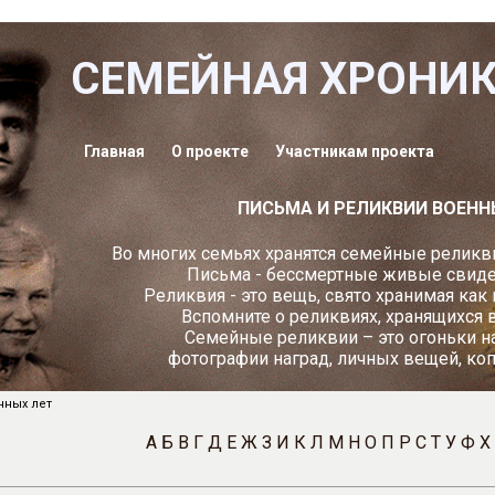
СЕМЕЙНАЯ ХРОНИ
Главная
О проекте
Участникам проекта
ПИСЬМА И РЕЛИКВИИ ВОЕНН
Во многих семьях хранятся семейные реликви
Письма - бессмертные живые свидет
Реликвия - это вещь, свято хранимая как
Вспомните о реликвиях, хранящихся 
Семейные реликвии – это огоньки н
фотографии наград, личных вещей, ко
нных лет
А
Б
В
Г
Д
Е
Ж
З
И
К
Л
М
Н
О
П
Р
С
Т
У
Ф
Х