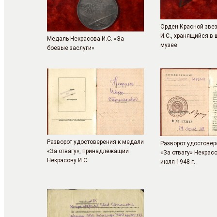
Орден Красной зве
И.С., хранящийся в
Медаль Некрасова И.С. «За
музее
боевые заслуги»
Разворот удостоверения к медали
Разворот удостовер
«За отвагу», принадлежащий
«За отвагу» Некрасо
Некрасову И.С.
июля 1948 г.