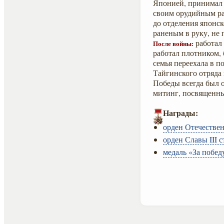
Японией, принимал у
своим орудийным рас
до отделения японск
раненым в руку, не 
работал 
После войны:
работал плотником,
семья переехала в п
Тайгинского отряда
Победы всегда был о
митинг, посвященны
Награды:
орден Отечествен
орден Славы III с
медаль «За побед