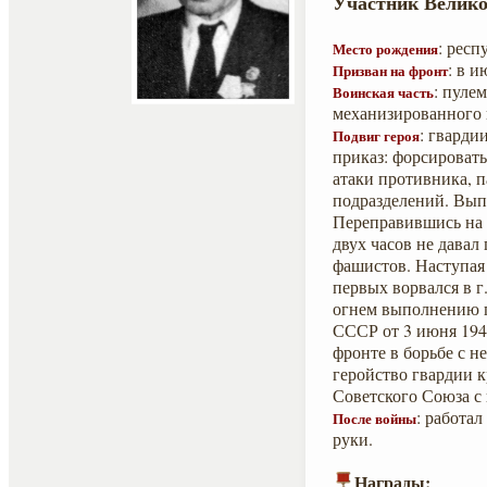
Участник Велико
: рес
Место рождения
: в 
Призван на фронт
: пуле
Воинская часть
механизированного 
: гварди
Подвиг героя
приказ: форсировать
атаки противника, 
подразделений. Вып
Переправившись на 
двух часов не давал
фашистов. Наступая
первых ворвался в г
огнем выполнению п
СССР от 3 июня 194
фронте в борьбе с 
геройство гвардии 
Советского Союза с 
: работал
После войны
руки.
Награды: