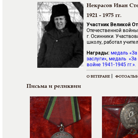
Некрасов Иван Ст
1921 - 1975 гг.
Участник Великой О
Отечественной войны 
г. Осинники. Участво
школу, работал учите
Награды:
медаль
«
За
заслуги
»
,
медаль
«
За
войне 1941-1945 гг.
».
|
О ВЕТЕРАНЕ
ФОТОАЛЬ
Письма и реликвии