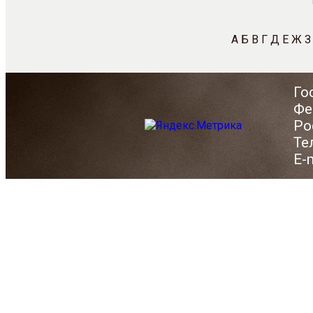
А
Б
В
Г
Д
Е
Ж
З
Го
Фе
Ро
Те
E-