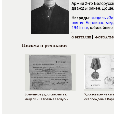
Армии 2-го Белорусс
дважды ранен. Дошел 
Награды:
медаль «За
взятие Берлина»
,
мед
1945 гг.»
, юбилейные 
|
О ВЕТЕРАНЕ
ФОТОАЛЬ
Письма и реликвии
Временное удостоверение к
Удостоверение к м
медали «За боевые заслуги»
освобождение Вар