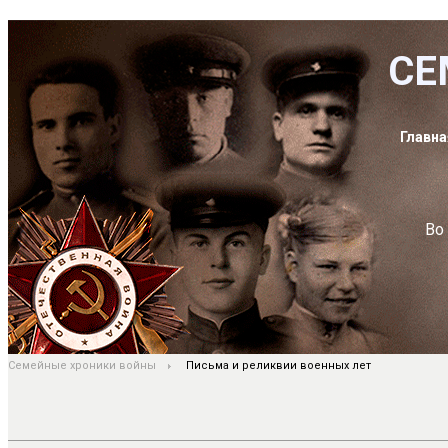
СЕ
Главна
Во
Семейные хроники войны
Письма и реликвии военных лет