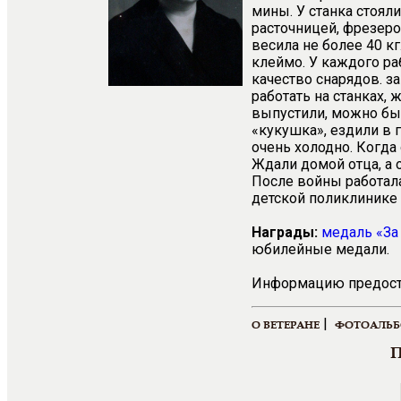
мины. У станка стояли
расточницей, фрезеро
весила не более 40 кг
клеймо. У каждого ра
качество снарядов. з
работать на станках, 
выпустили, можно был
«кукушка», ездили в 
очень холодно. Когда 
Ждали домой отца, а 
После войны работала
детской поликлинике 
Награды:
медаль «За
юбилейные медали.
Информацию предоста
|
О ВЕТЕРАНЕ
ФОТОАЛЬ
П