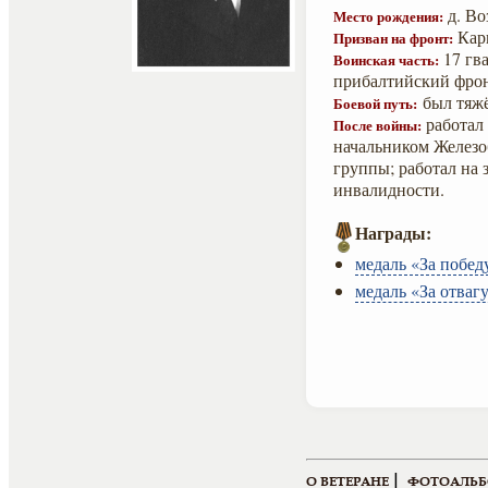
д. Во
Место рождения:
Карг
Призван на фронт:
17 гва
Воинская часть:
прибалтийский фрон
был тяжё
Боевой путь:
работал 
После войны:
начальником Железо
группы; работал на 
инвалидности.
Награды:
медаль «За побед
медаль «За отвагу
|
О ВЕТЕРАНЕ
ФОТОАЛЬ