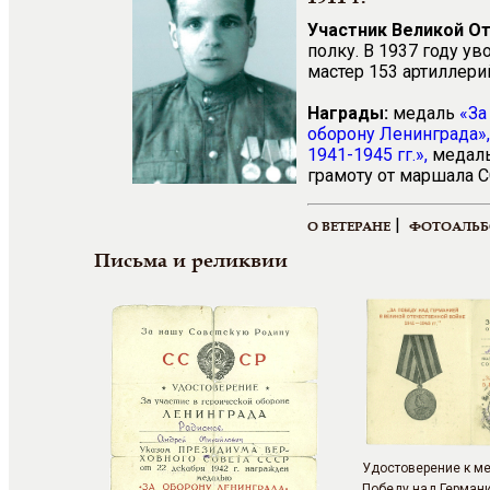
Участник Великой О
полку. В 1937 году ув
мастер 153 артиллери
Награды:
медаль
«За
оборону Ленинграда»
1941-1945 гг.»,
медал
грамоту от маршала 
|
О ВЕТЕРАНЕ
ФОТОАЛЬ
Письма и реликвии
Удостоверение к м
Победу над Германи