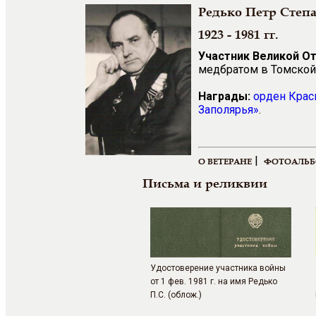
Редько Петр Степ
1923 - 1981 гг.
Участник Великой О
медбратом в Томской 
Награды:
орден Крас
Заполярья»
.
|
О ВЕТЕРАНЕ
ФОТОАЛЬ
Письма и реликвии
Удостоверение участника войны
от 1 фев. 1981 г. на имя Редько
П.С. (облож.)