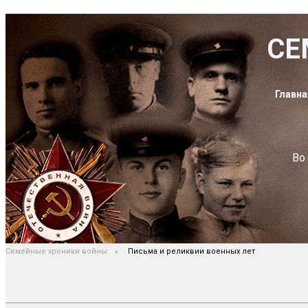
СЕ
Главна
Во
Семейные хроники войны
Письма и реликвии военных лет