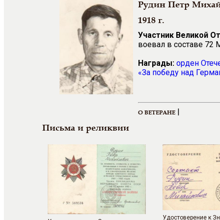
Рудин Петр Миха
1918 г.
Участник Великой О
воевал в составе 72 
Награды:
орден Отеч
«За победу над Герма
Информацию 
|
О ВЕТЕРАНЕ
Письма и реликвии
Удостоверение к Зн