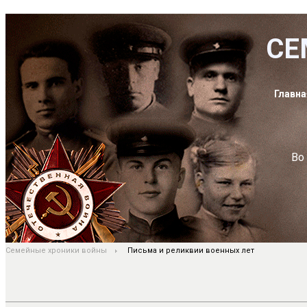
СЕ
Главна
Во
Семейные хроники войны
Письма и реликвии военных лет