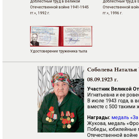
доблестный труд в Великой
доблестный труд в 
Отечественной войне 1941-1945
Отечественной вой
гг.», 1992 г.
гг.», 1996 г.
Удостоверение труженика тыла
Соболева Наталья
08.09.1923 г.
Участник Великой О
Игнатьевна и ее рове
В июле 1943 года, в 
вместе с 500 такими
Награды:
медаль
«За
Жукова, медаль «Фрон
Победы, юбилейные ме
Отечественной войне 