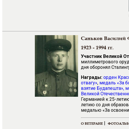
Саньков Василий
1923 - 1994 гг.
Участник Великой О
миллиметрового оруди
дня оборонял Сталинг
Награды:
орден Крас
отвагу»
,
медаль «За б
взятие Будапешта»,
м
Великой Отечественно
Германией к 25-летию
летию со дня образов
медалью «За освоени
|
О ВЕТЕРАНЕ
ФОТОАЛЬ