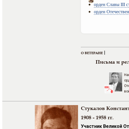
орден Славы III с
орден Отечествен
|
О ВЕТЕРАНЕ
Письма и ре
На
ор
От
во
Стукалов Констан
1908 - 1958 гг.
Участник Великой О