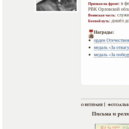
: в 
Призван на фронт
РВК Орловской обла
: служ
Воинская часть
: дошёл д
Боевой путь
Награды:
орден Отечествен
медаль «За отвагу
медаль «За побед
|
О ВЕТЕРАНЕ
ФОТОАЛЬ
Письма и рел