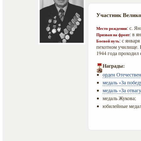
Участник Велико
: с. 
Место рождения
: в 
Призван на фронт
: с январ
Боевой путь
пехотном училище. В
1944 года проходил
Награды:
орден Отечествен
медаль «За побед
медаль «За отвагу
медаль Жукова;
юбилейные медал