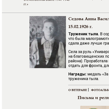
гг.»
Седова Анна Васи
15.02.1926 г.
Труженик тыла.
В со
что была малограмотн
сдала даже лучше гр
Села за руль «Универс
на благовещенских по
района). Проработала 
отдать для фронта, д
Награды:
медаль «За 
труженика тыла.
|
О ВЕТЕРАНЕ
ФОТОАЛЬ
Письма и рел