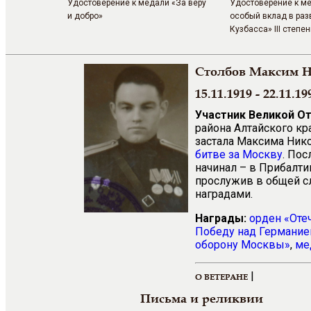
Удостоверение к медали «За веру
Удостоверение к м
и добро»
особый вклад в раз
Кузбасса» III степе
Столбов Максим 
15.11.1919 - 22.11.19
Участник Великой О
района Алтайского кр
застала Максима Нико
битве за Москву
. Пос
начинал – в Прибалтик
прослужив в общей с
наградами.
Награды:
орден «Оте
Победу над Германией
оборону Москвы»
,
ме
|
О ВЕТЕРАНЕ
Письма и реликвии