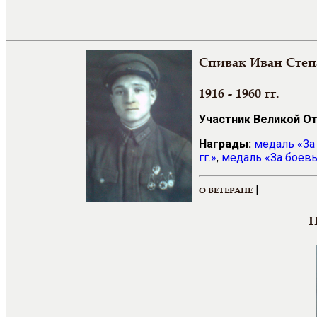
Спивак Иван Сте
1916 - 1960 гг.
Участник Великой О
Награды:
медаль
«За
гг.»
,
медаль
«За боев
|
О ВЕТЕРАНЕ
П