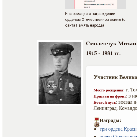
Информация о награждении
орденом Отечественной войны (с
сайта Память народа)
Смоленчук Михаи
1915 - 1981 гг.
Участник Велико
: г. Т
Место рождения
: в и
Призван на фронт
: воевал 
Боевой путь
Ленинград. Командов
Награды:
три ордена Красн
орден Отечествен