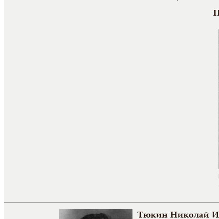
П
Тюкин Николай И