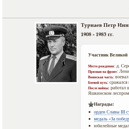
Турнаев Петр Инн
1908 - 1983 гг.
Участник Великой
: д. Се
Место рождения
: Лен
Призван на фронт
: воева
Воинская часть
: сражался
Боевой путь
: работал
После войны
Яшкинском леспром
Награды:
орден Славы III с
медаль «За побед
юбилейные медал