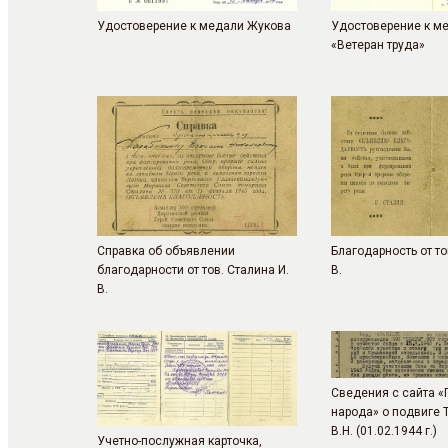
Удостоверение к медали Жукова
Удостоверение к м
«Ветеран труда»
Справка об объявлении
Благодарность от то
благодарности от тов. Сталина И.
В.
В.
Сведения с сайта «
народа» о подвиге 
В.Н. (01.02.1944 г.)
Учетно-послужная карточка,