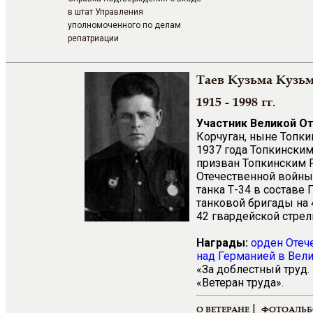
в штат Управления
уполномоченного по делам
репатриации
Таев Кузьма Кузь
1915 - 1998 гг.
Участник Великой О
Корчуган, ныне Топки
1937 года Топкинским
призван Топкинским 
Отечественной войны.
танка Т-34 в составе
танковой бригады на 
42 гвардейской стрел
Награды:
орден Отеч
над Германией в Вели
«За доблестный труд.
«Ветеран труда».
|
О ВЕТЕРАНЕ
ФОТОАЛЬ