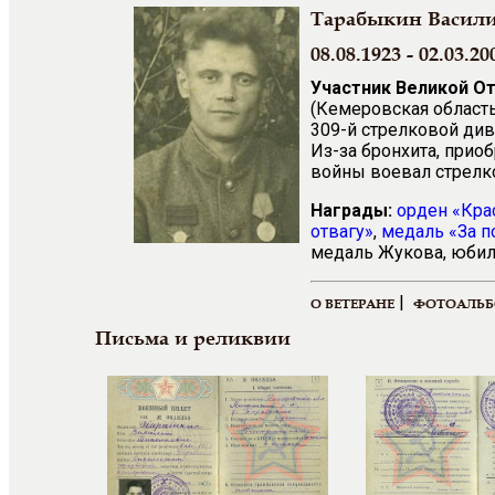
Тарабыкин Васил
08.08.1923 - 02.03.20
Участник Великой О
(Кемеровская область
309-й стрелковой див
Из-за бронхита, прио
войны воевал стрелк
Награды:
орден «Кра
отвагу»
,
медаль «За п
медаль Жукова, юбиле
|
О ВЕТЕРАНЕ
ФОТОАЛЬ
Письма и реликвии