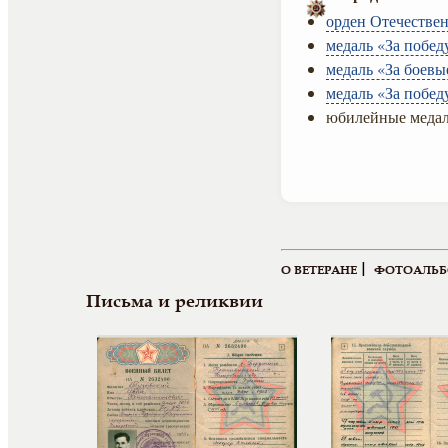
орден Отечествен
медаль «За побед
медаль «За боевы
медаль «За побед
юбилейные медал
|
О ВЕТЕРАНЕ
ФОТОАЛЬ
Письма и реликвии