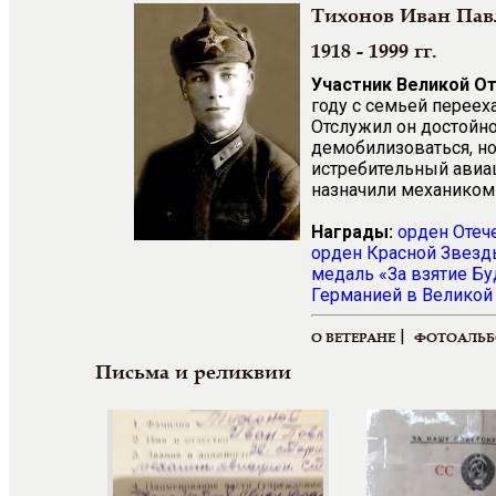
Тихонов Иван Пав
1918 - 1999 гг.
Участник Великой О
году с семьей переех
Отслужил он достойн
демобилизоваться, но
истребительный авиа
назначили механиком
Награды:
орден Отеч
орден Красной Звез
медаль «За взятие Б
Германией в Великой 
|
О ВЕТЕРАНЕ
ФОТОАЛЬ
Письма и реликвии