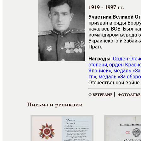
1919 - 1997 гг.
Участник Великой О
призван в ряды Воору
началась ВОВ. Был на
командиром взвода 5
Украинского и Забайк
Праге.
Награды:
Орден Отеч
степени
,
орден Красн
Японией»
,
медаль «За
гг.»
,
медаль «За оборо
Отечественной войне 
|
О ВЕТЕРАНЕ
ФОТОАЛЬ
Письма и реликвии