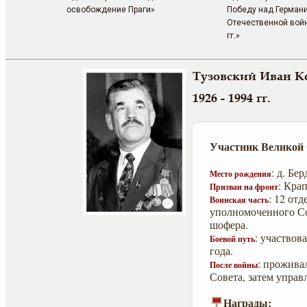
освобождение Праги»
Победу над Германи
Отечественной вой
гг.»
Тузовский Иван К
1926 - 1994 гг.
Участник Великой
: д. Б
Место рождения
: Кра
Призван на фронт
: 12 от
Воинская часть
уполномоченного Со
шофера.
: участвов
Боевой путь
года.
: прожива
После войны
Совета, затем упра
Награды: