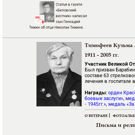
Статья в газете
«Беловский
вестник» написал
сын Геннадий
Тюкин об отце Николае Тюкине.
Тимофеев Кузьма
1911 - 2005 гг.
Участник Великой О
Был призван Барабинс
составе 63 стрелково
лечения в госпитале 
Награды:
орден Крас
боевые заслуги»
,
мед
- 1945гг.»
,
медаль «За
|
О ВЕТЕРАНЕ
ФОТОАЛЬ
Письма и рел