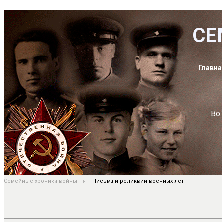
СЕ
Главна
Во
Семейные хроники войны
Письма и реликвии военных лет