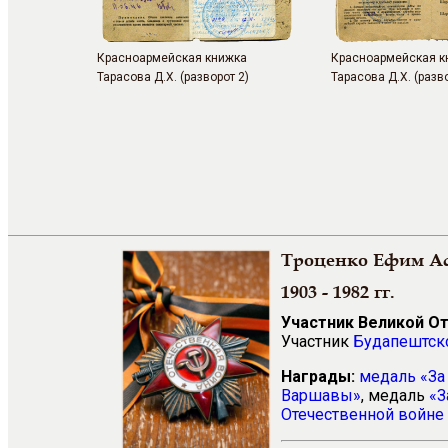
Красноармейская книжка
Красноармейская к
Тарасова Д.Х. (разворот 2)
Тарасова Д.Х. (разво
Троценко Ефим А
1903 - 1982 гг.
Участник Великой О
Участник
Будапештско
Награды:
медаль «За 
Варшавы»
, медаль
«З
Отечественной войне 