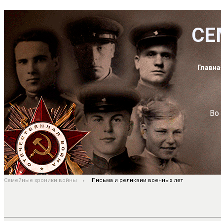
СЕ
Главна
Во
Семейные хроники войны
Письма и реликвии военных лет