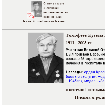
Статья в газете
«Беловский
вестник» написал
сын Геннадий
Тюкин об отце Николае Тюкине.
Тимофеев Кузьма
1911 - 2005 гг.
Участник Великой О
Был призван Барабинс
составе 63 стрелково
лечения в госпитале 
Награды:
орден Крас
боевые заслуги»
,
мед
- 1945гг.»
,
медаль «За
|
О ВЕТЕРАНЕ
ФОТОАЛЬ
Письма и рел