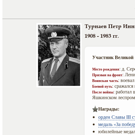
Турнаев Петр Инн
1908 - 1983 гг.
Участник Великой
: д. Се
Место рождения
: Лен
Призван на фронт
: воева
Воинская часть
: сражался
Боевой путь
: работал
После войны
Яшкинском леспром
Награды:
орден Славы III с
медаль «За побед
юбилейные медал