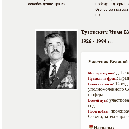
освобождение Праги»
Победу над Германи
Отечественной вой
гг.»
Тузовский Иван К
1926 - 1994 гг.
Участник Великой
: д. Б
Место рождения
: Кра
Призван на фронт
: 12 от
Воинская часть
уполномоченного Со
шофера.
: участвов
Боевой путь
года.
: прожива
После войны
Совета, затем упра
Награды: