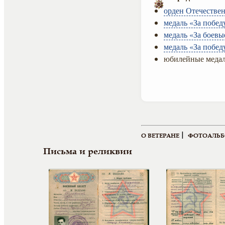
орден Отечествен
медаль «За побед
медаль «За боевы
медаль «За побед
юбилейные медал
|
О ВЕТЕРАНЕ
ФОТОАЛЬ
Письма и реликвии