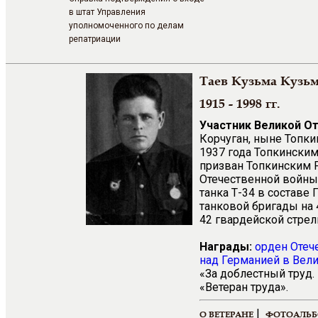
в штат Управления
уполномоченного по делам
репатриации
Таев Кузьма Кузь
1915 - 1998 гг.
Участник Великой О
Корчуган, ныне Топки
1937 года Топкинским
призван Топкинским 
Отечественной войны.
танка Т-34 в составе
танковой бригады на 
42 гвардейской стрел
Награды:
орден Отеч
над Германией в Вели
«За доблестный труд.
«Ветеран труда».
|
О ВЕТЕРАНЕ
ФОТОАЛЬ