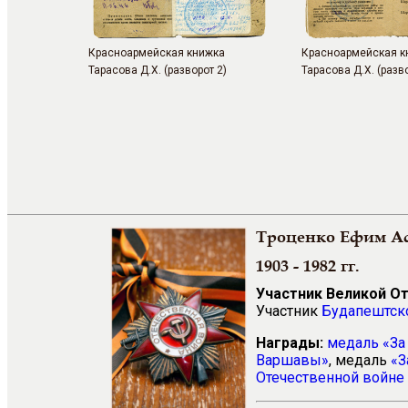
Красноармейская книжка
Красноармейская к
Тарасова Д.Х. (разворот 2)
Тарасова Д.Х. (разво
Троценко Ефим А
1903 - 1982 гг.
Участник Великой О
Участник
Будапештско
Награды:
медаль «За 
Варшавы»
, медаль
«З
Отечественной войне 