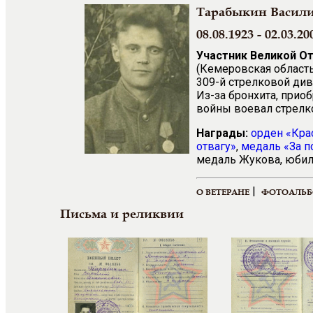
Тарабыкин Васил
08.08.1923 - 02.03.20
Участник Великой О
(Кемеровская область
309-й стрелковой див
Из-за бронхита, прио
войны воевал стрелк
Награды:
орден «Кра
отвагу»
,
медаль «За п
медаль Жукова, юбиле
|
О ВЕТЕРАНЕ
ФОТОАЛЬ
Письма и реликвии