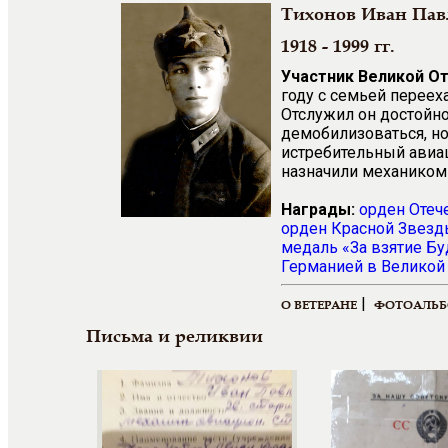
Тихонов Иван Пав
1918 - 1999 гг.
Участник Великой О
году с семьей переех
Отслужил он достойн
демобилизоваться, но
истребительный авиа
назначили механиком
Награды:
орден Отеч
орден Красной Звез
медаль «За взятие Б
Германией в Великой 
|
О ВЕТЕРАНЕ
ФОТОАЛЬ
Письма и реликвии