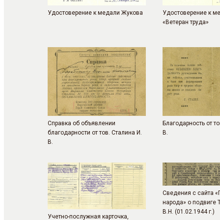
Удостоверение к медали Жукова
Удостоверение к м
«Ветеран труда»
Справка об объявлении
Благодарность от то
благодарности от тов. Сталина И.
В.
В.
Сведения с сайта «
народа» о подвиге 
В.Н. (01.02.1944 г.)
Учетно-послужная карточка,