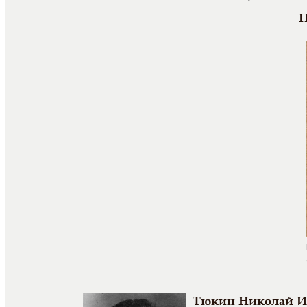
П
Тюкин Николай И