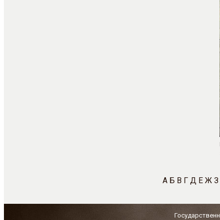
А
Б
В
Г
Д
Е
Ж
З
Государственн