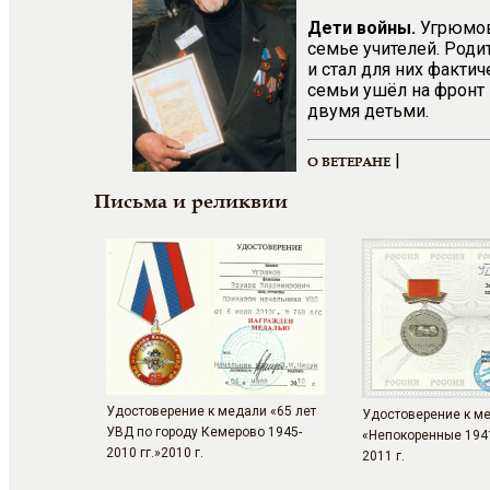
Дети войны.
Угрюмов 
семье учителей. Роди
и стал для них фактич
семьи ушёл на фронт 
двумя детьми.
|
О ВЕТЕРАНЕ
Письма и реликвии
Удостоверение к медали «65 лет
Удостоверение к м
УВД по городу Кемерово 1945-
«Непокоренные 1941
2010 гг.»2010 г.
2011 г.