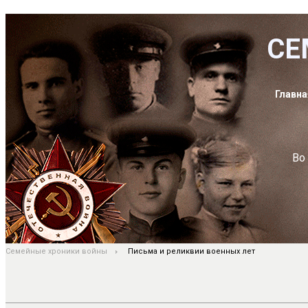
СЕ
Главна
Во
Семейные хроники войны
Письма и реликвии военных лет