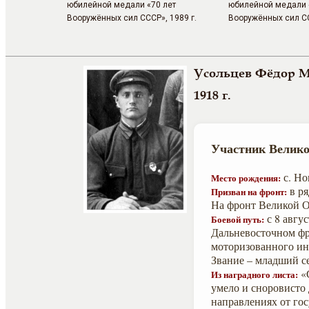
юбилейной медали «70 лет
юбилейной медали 
Вооружённых сил СССР», 1989 г.
Вооружённых сил СС
Усольцев Фёдор 
1918 г.
Участник Велико
с. Но
Место рождения:
в ря
Призван на фронт:
На фронт Великой О
с 8 авгус
Боевой путь:
Дальневосточном фро
моторизованного ин
Звание – младший с
«С
Из наградного листа:
умело и сноровисто 
направлениях от го