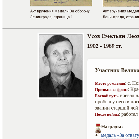
Акт вручения медали За оборону
Акт вручения медал
Ленинграда, страница 1
Ленинграда, страни
Усов Емельян Лео
1902 - 1989 гг.
Участник Велико
: с. Н
Место рождения
: Кр
Призван на фронт
: воевал 
Боевой путь
пробыл у него в ног
звании старший лей
: работа
После войны
Награды:
медаль «За отвагу