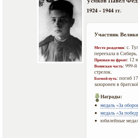
Усиков Павел Фед
1924 - 1944 гг.
Участник Велико
: с. Т
Место рождения
переехала в Сибирь,
: 12
Призван на фронт
: 999-
Воинская часть
стрелок.
: погиб 1
Боевой путь
захоронен в братско
Награды:
медаль «За оборо
медаль «За побед
юбилейные медал