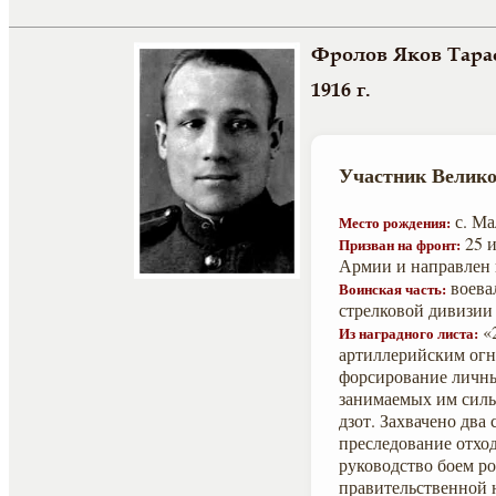
Фролов Яков Тара
1916 г.
Участник Велико
с. Ма
Место рождения:
25 и
Призван на фронт:
Армии и направлен 
воевал
Воинская часть:
стрелковой дивизии
«2
Из наградного листа:
артиллерийским огн
форсирование личны
занимаемых им силь
дзот. Захвачено два
преследование отхо
руководство боем р
правительственной 