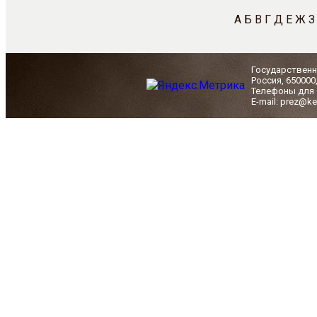
А
Б
В
Г
Д
Е
Ж
З
Государственн
Россия, 650000
Телефоны для с
E-mail: prez@ke