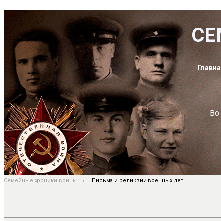
СЕ
Главна
Во
Семейные хроники войны
Письма и реликвии военных лет