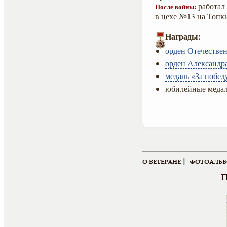
работал
После войны:
в цехе №13 на Топк
Награды:
орден Отечествен
орден Александра
медаль «За побед
юбилейные медал
|
О ВЕТЕРАНЕ
ФОТОАЛЬ
П