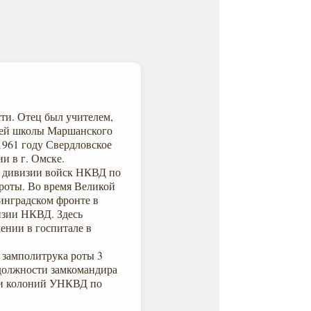
ти. Отец был учителем,
дней школы Маршанского
 1961 году Свердловское
и в г. Омске.
2 дивизии войск НКВД по
роты. Во время Великой
нинградском фронте в
изии НКВД. Здесь
чении в госпитале в
 замполитрука роты 3
 должности замкомандира
 и колоний УНКВД по