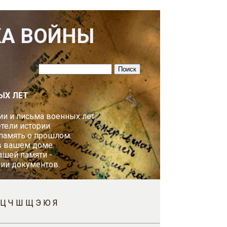
КА ВОЙНЫ
ЫХ ЛЕТ
и и письма военных лет.
ели истории.
 память о прошлом.
в вашем доме.
ашей памяти -
пии документов.
Ц
Ч
Ш
Щ
Э
Ю
Я