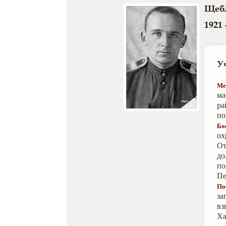
Щебл
1921 
У
Ме
ма
ра
по
Бо
ох
От
до
по
Пе
По
за
вз
Ха