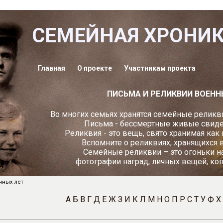
СЕМЕЙНАЯ ХРОНИ
Главная
О проекте
Участникам проекта
ПИСЬМА И РЕЛИКВИИ ВОЕНН
Во многих семьях хранятся семейные реликви
Письма - бессмертные живые свидет
Реликвия - это вещь, свято хранимая как
Вспомните о реликвиях, хранящихся 
Семейные реликвии – это огоньки н
фотографии наград, личных вещей, ко
нных лет
А
Б
В
Г
Д
Е
Ж
З
И
К
Л
М
Н
О
П
Р
С
Т
У
Ф
Х