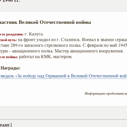
- 1996 гг.
частник Великой Отечественной войны
г. Калуга.
сто рождения:
на фронт уходил из г. Сталинск. Воевал в звании сержан
евой путь:
ставе 289-го запасного стрелкового полка. С февраля по май 1945 
урм – авиационного полка. Мастер авиационного вооружения.
работал на КМК, мастером.
сле войны:
Награды:
медаль «За победу над Германией в Великой Отечественной войн
Информацию предоставила 
|
ЕРАНЕ