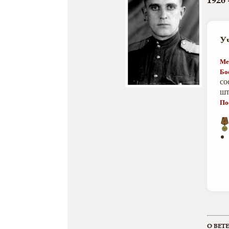
1926 
У
Ме
Бо
со
шт
По
О ВЕТ