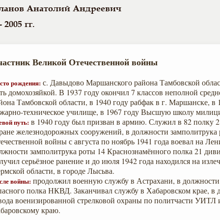
анов Анатолий Андреевич
- 2005 гг.
частник Великой Отечественной войны
с. Давыдово Маршанского района Тамбовской облас
сто рождения:
ть домохозяйкой. В 1937 году окончил 7 классов неполной сре
йона Тамбовской области, в 1940 году рабфак в г. Маршанске, в
жарно-техническое училище, в 1967 году Высшую школу милици
в 1940 году был призван в армию. Служил в 82 полку 
евой путь:
ране железнодорожных сооружений, в должности замполитрука 
ечественной войны с августа по ноябрь 1941 года воевал на Ле
лжности замполитрука роты 14 Краснознамённого полка 21 див
лучил серьёзное ранение и до июля 1942 года находился на изле
рмской области, в городе Лысьва.
продолжил военную службу в Астрахани, в должности
сле войны:
пасного полка НКВД. Заканчивал службу в Хабаровском крае, в
вода военизированной стрелковой охраны по политчасти УИТЛ
баровскому краю.