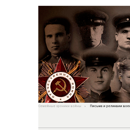
Семейные хроники войны
Письма и реликвии вое