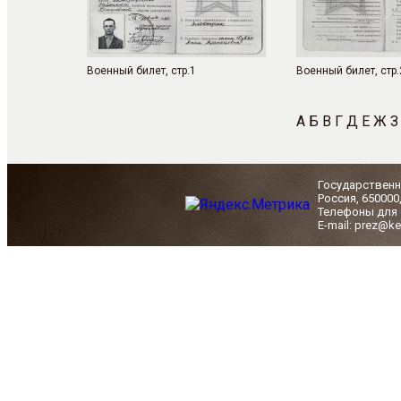
Военный билет, стр.1
Военный билет, стр.
А
Б
В
Г
Д
Е
Ж
З
Государственн
Россия, 650000
Телефоны для с
E-mail: prez@ke