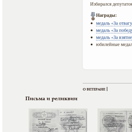
Избирался депутатом
Награды:
медаль «За отвагу
медаль «За побед
медаль «За взяти
юбилейные медал
|
О ВЕТЕРАНЕ
Письма и реликвии