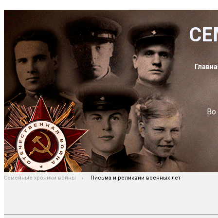
СЕ
Главна
Во
Семейные хроники войны
Письма и реликвии военных лет