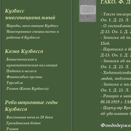
ГАКО. Ф. Д-1
Кузбасс
- Текст телегра
многонациональный
Оп. 1. Д. 23. Л. 
- О составлени
Народы, населяющие Кузбасс
Д-13. Оп. 1. Д. 
Иностранные специалисты и
- Записка об эк
рабочие в Кузбассе
15об.
- Переписка о 
Казна Кузбасса
Д-13. Оп. 1. Д. 
Бонистическая и
- Записка об а
нумизматическая коллекция
Оп. 1. Д. 23. Л. 
Подати и налоги
- Ходатайство
Финансовые органы
людей, подготав
Торговля
- Записка о ми
Разное (Казна Кузбасса)
Оп. 1. Д. 23. Л. 
- Рапорт о нео
Революционные годы
08.10.1919 г. ГА
- Циркуляр Вр
Кузбасса
об увольнении б
Восстания начала 20 века
Гражданская война
Фондодержа
Разное