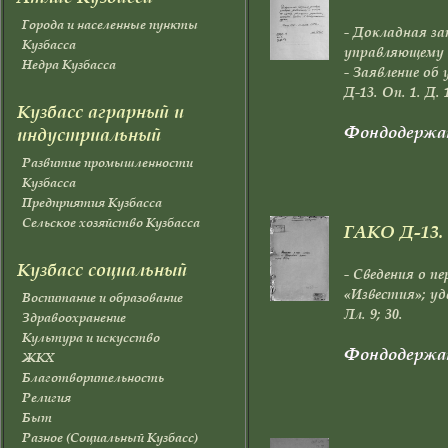
Города и населенные пункты
- Докладная за
Кузбасса
управляющему Ко
Недра Кузбасса
- Заявление об
Д-13. Oп. 1. Д. 
Кузбасс аграрный и
Фондодержа
индустриальный
Развитие промышленности
Кузбасса
Предприятия Кузбасса
Сельское хозяйство Кузбасса
ГАКО Д-13. О
Кузбасс социальный
- Сведения о п
«Известия»; уде
Воспитание и образование
Лл. 9; 30.
Здравоохранение
Культура и искусство
Фондодержа
ЖКХ
Благотворительность
Религия
Быт
Разное (Социальный Кузбасс)