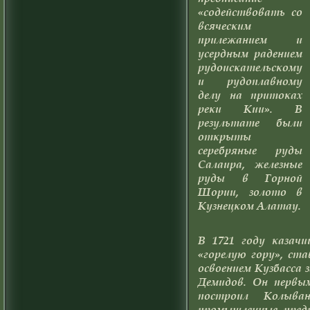
«содействовать со
всяческим
прилежанием и
усердным радением
рудоискательскому
и рудоплавному
делу на притоках
реки Кии». В
результате были
открыты
серебряные руды
Салаира, железные
руды в Горной
Шории, золото в
Кузнецком Алатау.
В 1721 году казач
«горелую гору», ста
освоением Кузбасса
Демидов. Он первым
построил Колыван
промышленные пред