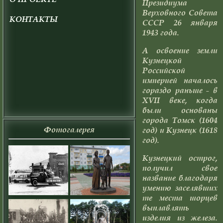
Президиума
Верховного Совета
КОНТАКТЫ
СССР 26 января
1943 года.
А освоение земли
Кузнецкой
Российской
империей началось
гораздо раньше - в
XVII веке, когда
были основаны
города Томск (1604
Фотогалерея
год) и Кузнецк (1618
год).
Кузнецкий острог,
получил свое
название благодаря
умению заселявших
те места шорцев
выплавлять
изделия из железа.