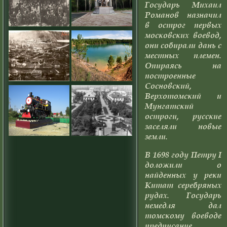
Государь Михаил
Романов назначил
в острог первых
московских воевод,
они собирали дань с
местных племен.
Опираясь на
построенные
Сосновский,
Верхотомский и
Мунгатский
остроги, русские
заселяли новые
земли.
В 1698 году Петру I
доложили о
найденных у реки
Китат серебряных
рудах. Государь
немедля дал
томскому воеводе
предписание