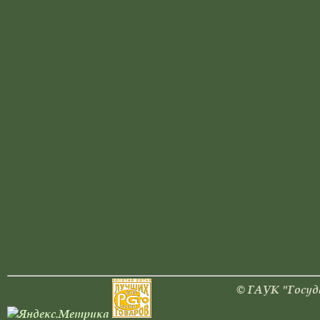
© ГАУК "Госуд