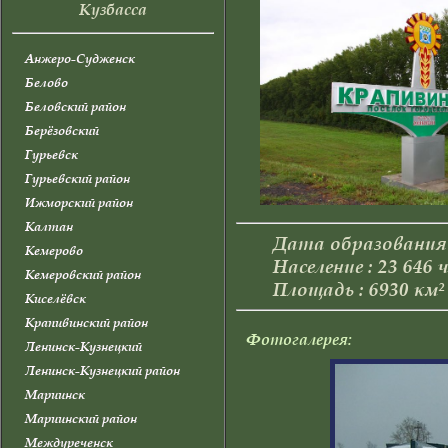
Кузбасса
Анжеро-Судженск
Белово
Беловский район
Берёзовский
Гурьевск
Гурьевский район
Ижморский район
Калтан
Дата образования :
Кемерово
Население : 23 646 
Кемеровский район
Площадь : 6930 км²
Киселёвск
Крапивинский район
Фотогалерея:
Ленинск-Кузнецкий
Ленинск-Кузнецкий район
Мариинск
Мариинский район
Междуреченск