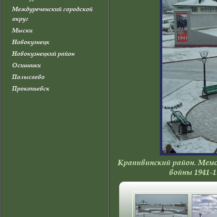
Междуреченский городской
округ
Мыски
Новокузнецк
Новокузнецкий район
Осинники
Полысаево
Прокопьевск
Прокопьевский район
Промышленновский район
Салаир
Тайга
Таштагол
Таштагольский район
Крапивинский район. Мемо
Тисульский район
войны 1941-1
Топки
Топкинский район
Тяжинский район
Чебулинский район