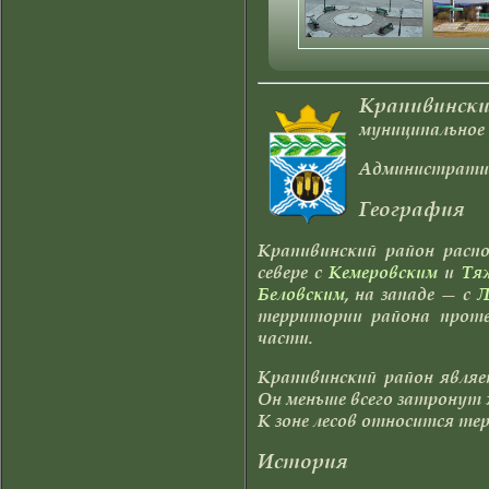
Юрга
Юргинский район
Яйский район
Крапивински
Яшкинский район
муниципальное 
Административ
География
Крапивинский район расп
севере с
Кемеровским
и
Тя
Беловским
, на западе — с
Л
территории района проте
части.
Крапивинский район являе
Он меньше всего затронут 
К зоне лесов относится тер
История