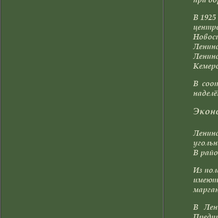
В 1925
центро
Новос
Ленин
Ленинс
Кемеро
В соо
наделё
Экон
Ленинс
угольн
В райо
Из пол
имеют
марган
В Лен
Предп