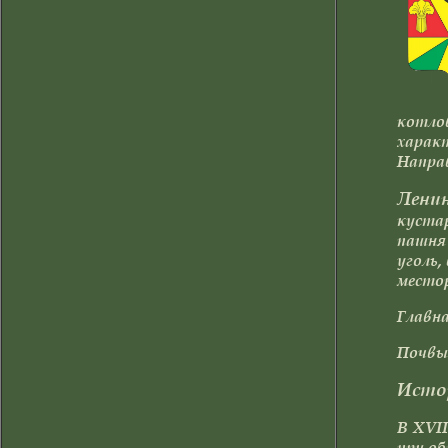
котло
характ
Направ
Лени
кустар
пашня 
уголь,
местор
Главна
Почвы 
Исто
В XVII
при об