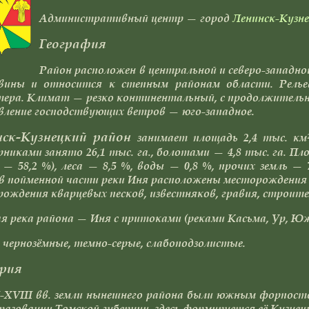
Административный центр — город
Ленинск-Кузн
География
Район расположен в центральной и северо-западно
вины и относится к степным районам области. Рель
ера. Климат — резко континентальный, с продолжительно
ление господствующих ветров — юго-западное.
нск-Кузнецкий район
занимает площадь 2,4 тыс. км²
никами занято 26,1 тыс. га., болотами — 4,8 тыс. га. Пл
— 58,2 %), леса — 8,5 %, воды — 0,8 %, прочих земль —
 в пойменной части реки Иня расположены месторождения
ождения кварцевых песков, известняков, гравия, строите
я река района — Иня с притоками (реками Касьма, Ур, Юж
чернозёмные, темно-серые, слабоподзолистые.
рия
-XVIII вв. земли нынешнего района были южным форпосто
разовании Томской губернии, здесь формируется её Кузнец