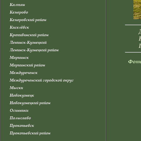
Калтан
Кемерово
Кемеровский район
Киселёвск
Крапивинский район
Ленинск-Кузнецкий
Ленинск-Кузнецкий район
Мариинск
Фото
Мариинский район
Междуреченск
Междуреченский городской округ
Мыски
Новокузнецк
Новокузнецкий район
Осинники
Полысаево
Прокопьевск
Прокопьевский район
Промышленновский район