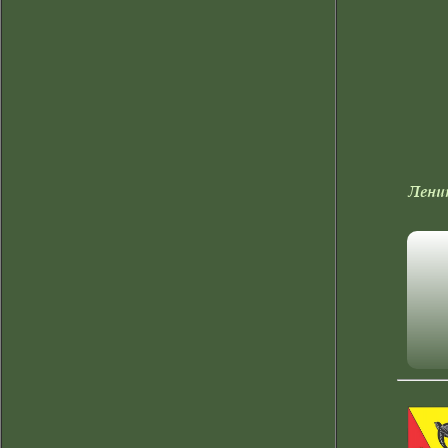
Салаир
Тайга
Таштагол
Таштагольский район
Тисульский район
Топки
Топкинский район
Лени
Тяжинский район
Чебулинский район
Юрга
Юргинский район
Яйский район
Яшкинский район