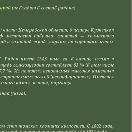
ецкий
(не входит в состав района).
й части Кемеровской области, в центре Кузнецкой
еф местности довольно сложный — холмистого
й и холодной зимой, жарким, но коротким летом.
. Район имеет 134,9 тыс. га. в пашни, лесами и
ощадь сельхозугодий составляет 83 % (в том числе
 7,7 %. Из полезных ископаемых имеется каменный
 строительных песков (некондиционных). Имеются
льного камня, золота, марганца.
ная Уньга).
м сети томских казацких крепостей. С 1802 года,
кий уезд, который просуществовал до 1924 года.