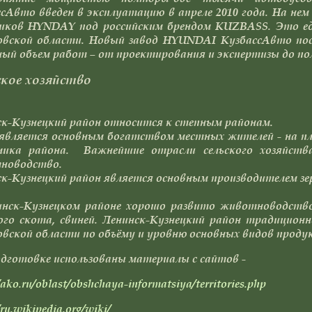
сАвто введен в эксплуатацию в апреле 2010 года. На не
виков HYNDAY под российским брендом KUZBASS. Это ед
овской области. Новый завод HYUNDAI КузбассАвто пост
ый объем работ – от проектирования и экспертизы до по
ское хозяйство
к-Кузнецкий район относится к степным районам.
является основным богатством местных жителей - на пл
мика района. Важнейшие отрасли сельского хозяйства
новодство.
к-Кузнецкий район является основным производителем зе
инск-Кузнецком районе хорошо развито животноводство.
ого скота, свиней. Ленинск-Кузнецкий район традиционн
вской области по объёму и уровню основных видов продук
дготовке использованы материалы с сайтов -
/ako.ru/oblast/obshchaya-informatsiya/territories.php
/ru.wikipedia.org/wiki/