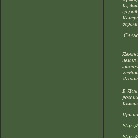
Кузбас
грузо
Кемер
огромн
Сель
Ленинс
Земля 
эконо
живот
Ленинс
В Лен
рогат
Кемеро
При по
https:/
https:/