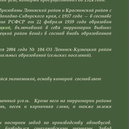
образованы Ленинский район и Краснинский район с
Западно-Сибирского края, с 1937 года — в составе
ета РСФСР от 22 февраля 1939 года образован
ецкий
, включивший в себя территории бывших
нецкий район вошёл в состав вновь образованной
ря 2004 года № 104-О3 Ленинск-Кузнецкий район
льных образований (сельских поселений).
ейся экономикой, основу которой составляет
аменный уголь. Кроме него на территории района
нь, песок и кирпичная глина, а также залежи
л построен завод по производству автобусов.
 возводился стахановскими темпами. Завод