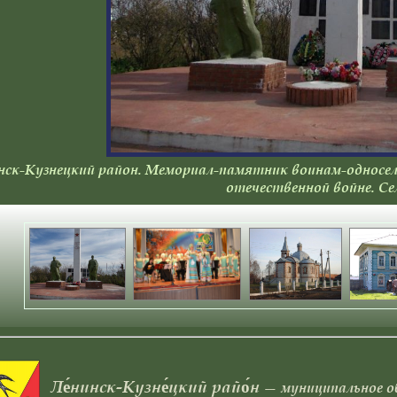
нск-Кузнецкий район. Мемориал-памятник воинам-односел
отечественной войне. Се
Ле́нинск-Кузне́цкий райо́н
— муниципальное об