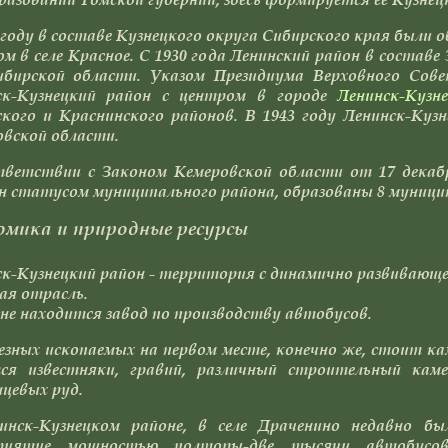
 году в составе Кузнецкого округа Сибирского края были 
м в селе Красное. С 1930 года Ленинский район в составе 
ибирской области. Указом Президиума Верховного Сов
ск-Кузнецкий район с центром в городе
Ленинск-Кузн
кого и Краснинского районов. В 1943 году Ленинск-Куз
вской области.
тветствии с Законом Кемеровской области от 17 декаб
н статусом муниципального района, образованы 8 муниципа
омика и природные ресурсы
к-Кузнецкий район - территория с динамично развивающ
ая отрасль.
не находится завод по производству автобусов.
езных ископаемых на первом месте, конечно же, стоит к
ся известняки, гравий, различный строительный каме
цевых руд.
инск-Кузнецком районе, в селе Драченино недавно бы
риятие мощностью полторы-две тысячи автобусов